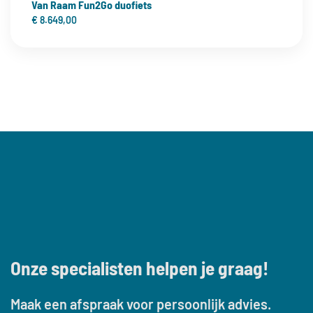
Van Raam Fun2Go duofiets
Nieuwe ervaringen opdoen
: Elke fietstocht kan een
€
8.649,00
nieuw avontuur zijn, met nieuwe dingen om te zien en
te ontdekken.
Onze specialisten helpen je graag!
Maak een afspraak voor persoonlijk advies.